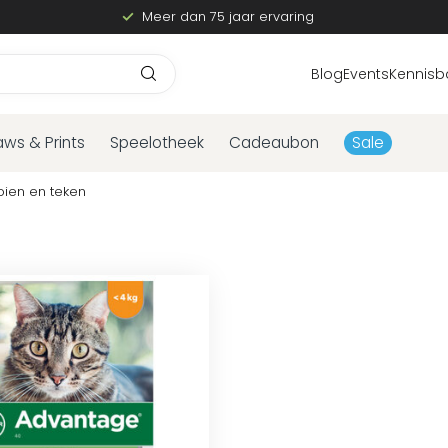
Meer dan 75 jaar ervaring
Blog
Events
Kennisb
aws & Prints
Speelotheek
Cadeaubon
Sale
ien en teken