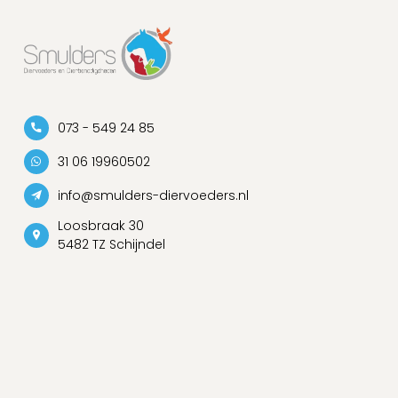
073 - 549 24 85
31 06 19960502
info@smulders-diervoeders.nl
Loosbraak 30
5482 TZ Schijndel