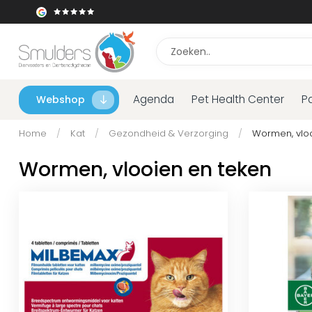
Agenda
Pet Health Center
P
Webshop
Home
/
Kat
/
Gezondheid & Verzorging
/
Wormen, vloo
Wormen, vlooien en teken