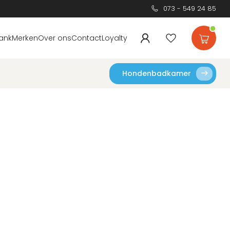
073 - 549 24 85
ank
Merken
Over ons
Contact
Loyalty
Hondenbadkamer