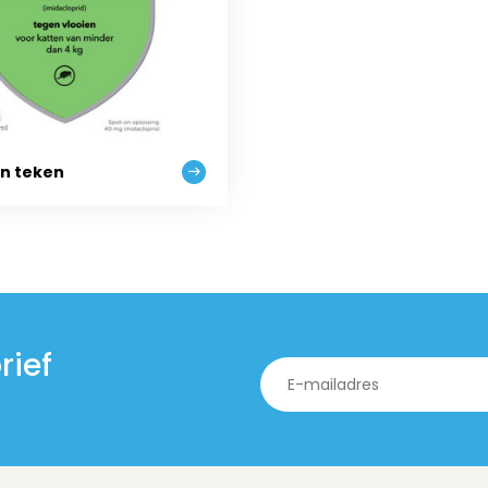
en teken
rief