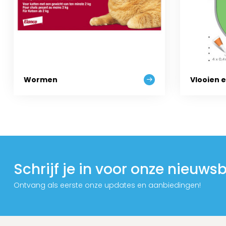
Wormen
Vlooien 
Schrijf je in voor onze nieuwsb
Ontvang als eerste onze updates en aanbiedingen!