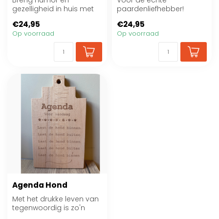
Breng humor en
Voor de echte
gezelligheid in huis met
paardenliefhebber!
het Tekstbord Every
€24,95
€24,95
Snack You take
Op voorraad
Op voorraad
Agenda Hond
Met het drukke leven van
tegenwoordig is zo'n
agenda altijd handig ;)