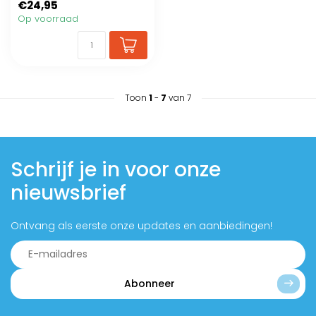
€24,95
Op voorraad
Toon
1
-
7
van 7
Schrijf je in voor onze
nieuwsbrief
Ontvang als eerste onze updates en aanbiedingen!
Abonneer