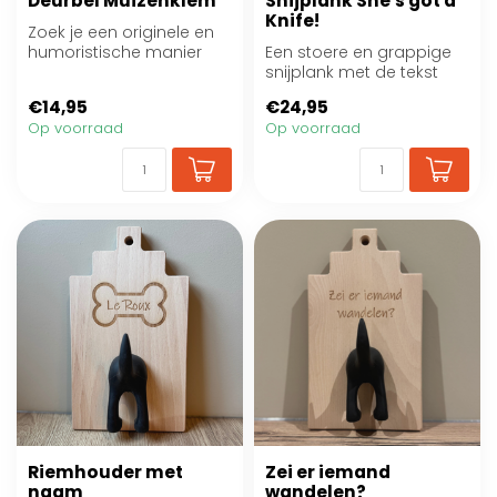
Deurbel Muizenklem
Snijplank She's got a
Knife!
Zoek je een originele en
humoristische manier
Een stoere en grappige
om bezoek te
snijplank met de tekst
verwelkomen? Met deze...
“She’s got a Knife!” Leuk
€14,95
€24,95
als orig...
Op voorraad
Op voorraad
Riemhouder met
Zei er iemand
naam
wandelen?