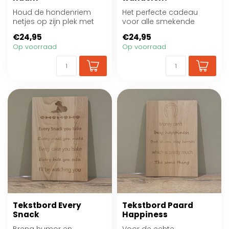
Houd de hondenriem
Het perfecte cadeau
netjes op zijn plek met
voor alle smekende
deze stijlvolle riemhouder
honden!
€24,95
€24,95
met naam
Op voorraad
Op voorraad
Tekstbord Every
Tekstbord Paard
Snack
Happiness