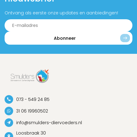
Ontvang als eerste onze updates en aanbiedingen!
Abonneer
073 - 549 24 85
31 06 19960502
info@smulders-diervoeders.nl
Loosbraak 30