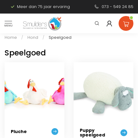
Meer dan 75 jaar ervaring
Persoonlijk advies
073 - 549 24 85
MENU
Home
/
Hond
/
Speelgoed
Speelgoed
Puppy
Pluche
speelgoed