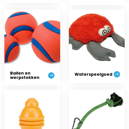
Ballen en
Waterspeelgoed
werpstokken