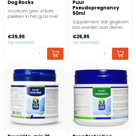
Dog Rocks
Puur
Pseudopregnancy
Voorkom gele of kale
50ml
plekken in het gras met
de Dog Rocks
Supplement dat gegeven
kan worden aan dieren
die een verstoring na de
€39,95
€26,95
loopsheid ...
Op voorraad
Op voorraad