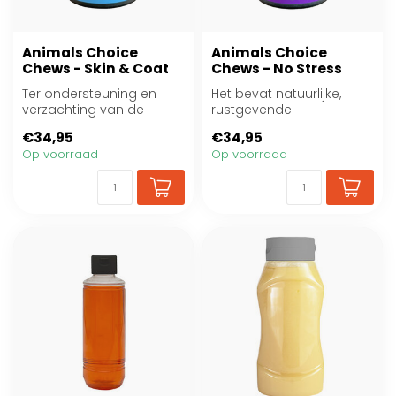
Animals Choice
Animals Choice
Chews - Skin & Coat
Chews - No Stress
Ter ondersteuning en
Het bevat natuurlijke,
verzachting van de
rustgevende
gevoelige huid en voor
ingrediënten, ter
€34,95
€34,95
het behoud van ee...
ontspanning en bij
Op voorraad
Op voorraad
stresssi...