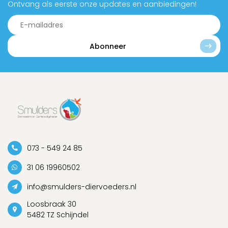
Ontvang als eerste onze updates en aanbiedingen!
Abonneer
073 - 549 24 85
31 06 19960502
info@smulders-diervoeders.nl
Loosbraak 30
5482 TZ Schijndel