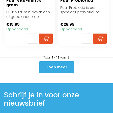
Puur Vita-min 75
Puur Probiotica
gram
Puur Probiotic is een
Puur Vita-min bevat een
speciaal probioticum
uitgebalanceerde
voor jouw dier
samenstelling van alle
€15,95
€26,95
benodigde vitami...
Op voorraad
Op voorraad
Toon
1
-
12
van 19
Toon meer
Schrijf je in voor onze
nieuwsbrief