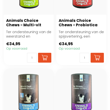
Animals Choice
Animals Choice
Chews - Multi-vit
Chews - Probiotica
Ter ondersteuning van de
Ter ondersteuning van de
weerstand en
spijsvertering, een
stofwisseling en voor het
evenwichtige darmflora
€34,95
€34,95
behoud van de mi...
en de natuur...
Op voorraad
Op voorraad