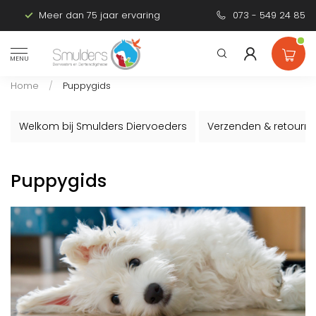
Meer dan 75 jaar ervaring
Persoonlijk advies
073 - 549 24 85
MENU
Home
/
Puppygids
Welkom bij Smulders Diervoeders
Verzenden & retourn
Puppygids