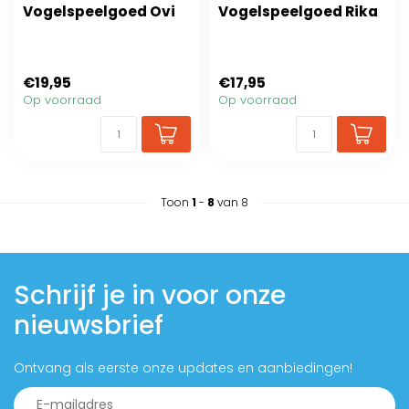
Vogelspeelgoed Ovi
Vogelspeelgoed Rika
€19,95
€17,95
Op voorraad
Op voorraad
Toon
1
-
8
van 8
Schrijf je in voor onze
nieuwsbrief
Ontvang als eerste onze updates en aanbiedingen!