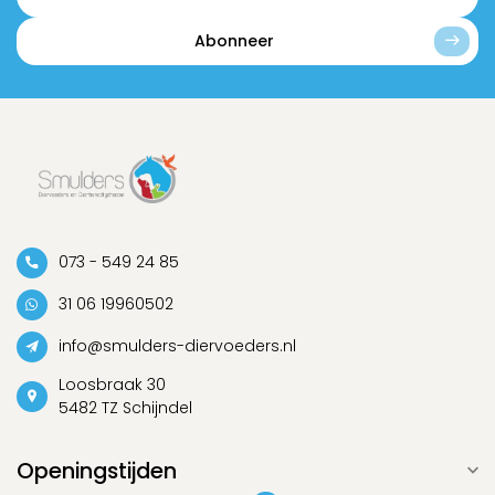
Abonneer
073 - 549 24 85
31 06 19960502
info@smulders-diervoeders.nl
Loosbraak 30
5482 TZ Schijndel
Openingstijden