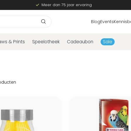
Meer dan 75 jaar ervaring
Blog
Events
Kennisb
aws & Prints
Speelotheek
Cadeaubon
Sale
oducten