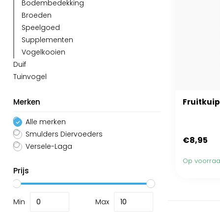
Bodembedekking
Broeden
Speelgoed
Supplementen
Vogelkooien
Duif
Tuinvogel
Merken
Fruitkuip
Alle merken
Smulders Diervoeders
€8,95
Versele-Laga
Op voorra
Prijs
Min
Max