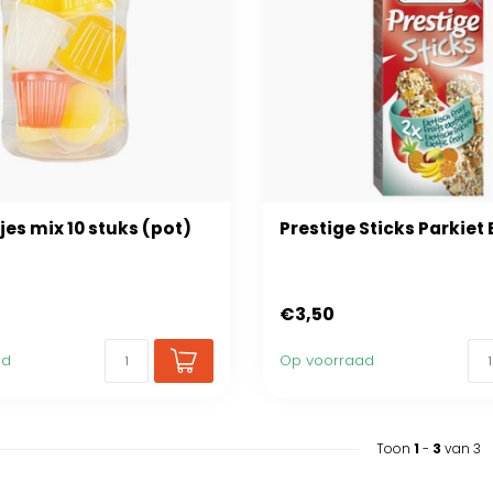
jes mix 10 stuks (pot)
Prestige Sticks Parkiet 
€3,50
ad
Op voorraad
Toon
1
-
3
van 3