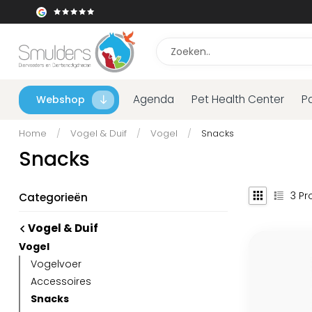
Agenda
Pet Health Center
P
Webshop
Home
/
Vogel & Duif
/
Vogel
/
Snacks
Snacks
3
Pr
Categorieën
Vogel & Duif
Vogel
Vogelvoer
Accessoires
Snacks