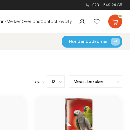
073 - 549 24 85
ank
Merken
Over ons
Contact
Loyalty
Hondenbadkamer
Toon: