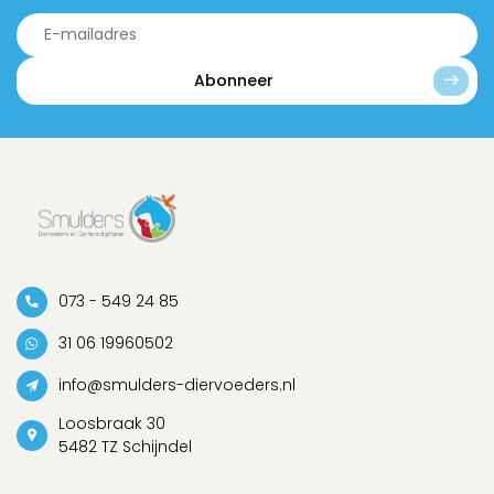
Abonneer
073 - 549 24 85
31 06 19960502
info@smulders-diervoeders.nl
Loosbraak 30
5482 TZ Schijndel