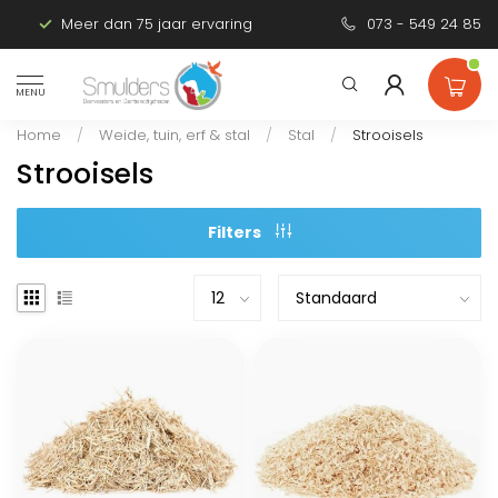
Meer dan 75 jaar ervaring
Persoonlijk advies
073 - 549 24 85
MENU
Home
/
Weide, tuin, erf & stal
/
Stal
/
Strooisels
Strooisels
Filters