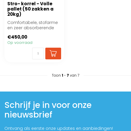
Stro- korrel - Volle
pallet (50 zakken a
20kg)
Comfortabele, stofarme
en zeer absorberende
bodembedekking voor
€450,00
de paardenstal.
Op voorraad
Toon
1
-
7
van 7
Schrijf je in voor onze
nieuwsbrief
Ontvang als eerste onze updates en aanbiedingen!