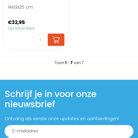
14x13x25 cm
€32,95
Op voorraad
Toon
1
-
7
van 7
Schrijf je in voor onze
nieuwsbrief
Ontvang als eerste onze updates en aanbiedingen!