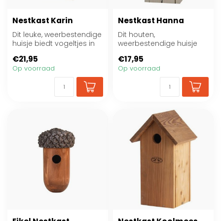
Nestkast Karin
Nestkast Hanna
Dit leuke, weerbestendige
Dit houten,
huisje biedt vogeltjes in
weerbestendige huisje
jouw tuin of balkon een
biedt vogeltjes in jouw
€21,95
€17,95
veil...
tuin of balkon een vei...
Op voorraad
Op voorraad