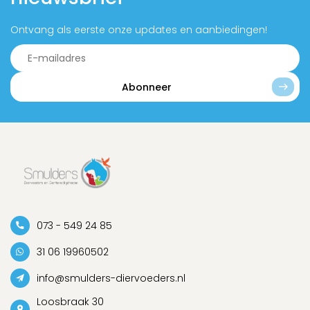
Ontvang als eerste onze updates en aanbiedingen!
Abonneer
073 - 549 24 85
31 06 19960502
info@smulders-diervoeders.nl
Loosbraak 30