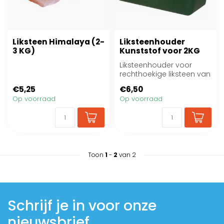
Liksteen Himalaya (2-
Liksteenhouder
3 KG)
Kunststof voor 2KG
Liksteenhouder voor
rechthoekige liksteen van
ca 2 KG
€5,25
€6,50
Op voorraad
Op voorraad
Toon
1
-
2
van 2
Schrijf je in voor onze
nieuwsbrief