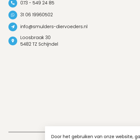
073 - 549 24 85
31 06 19960502
info@smulders-diervoeders.nl
Loosbraak 30
5482 TZ Schijndel
Door het gebruiken van onze website, g