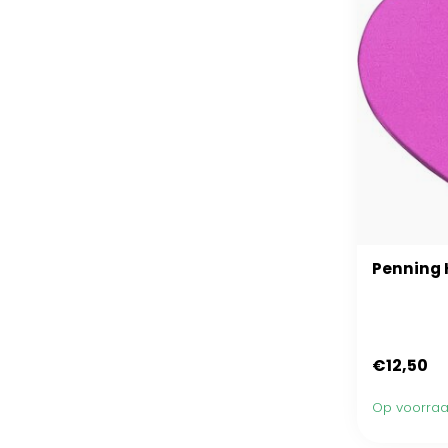
Penning 
€12,50
Op voorra