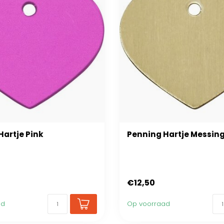
Hartje Pink
Penning Hartje Messin
€12,50
ad
Op voorraad