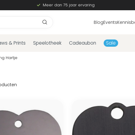
Meer dan 75 jaar ervaring
Blog
Events
Kennisb
aws & Prints
Speelotheek
Cadeaubon
Sale
ng Hartje
oducten