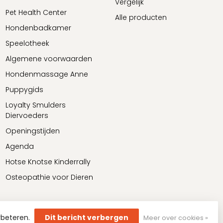
Vergelijk
Pet Health Center
Alle producten
Hondenbadkamer
Speelotheek
Algemene voorwaarden
Hondenmassage Anne
Puppygids
Loyalty Smulders
Diervoeders
Openingstijden
Agenda
Hotse Knotse Kinderrally
Osteopathie voor Dieren
rbeteren.
Dit bericht verbergen
Meer over cookies »