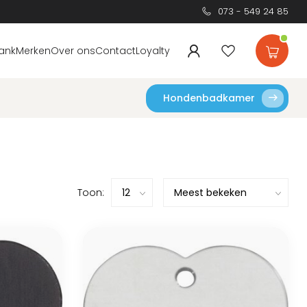
073 - 549 24 85
ank
Merken
Over ons
Contact
Loyalty
Hondenbadkamer
Toon: