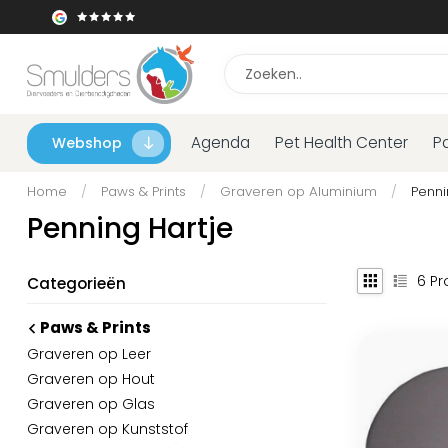
Agenda
Pet Health Center
P
Webshop
Home
/
Paws & Prints
/
Graveren op Aluminium
/
Penni
Penning Hartje
6
Pr
Categorieën
Paws & Prints
Graveren op Leer
Graveren op Hout
Graveren op Glas
Graveren op Kunststof