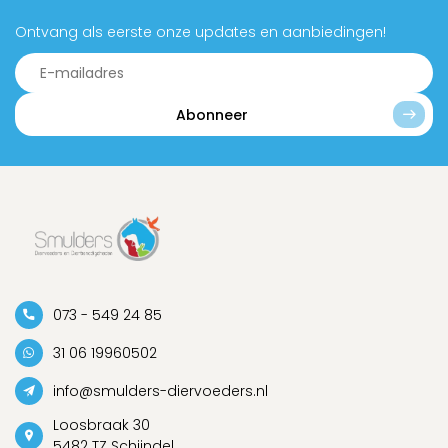
Ontvang als eerste onze updates en aanbiedingen!
Abonneer
073 - 549 24 85
31 06 19960502
info@smulders-diervoeders.nl
Loosbraak 30
5482 TZ Schijndel