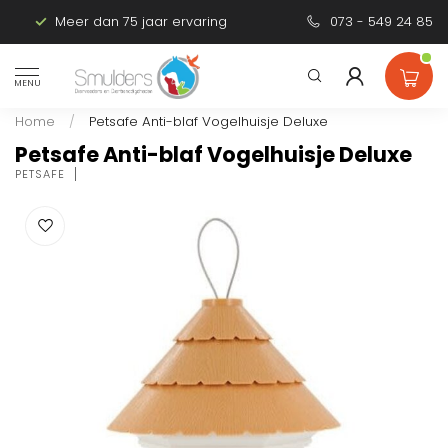
Meer dan 75 jaar ervaring
Persoonlijk advies
073 - 549 24 85
MENU
Home
/
Petsafe Anti-blaf Vogelhuisje Deluxe
Petsafe Anti-blaf Vogelhuisje Deluxe
PETSAFE