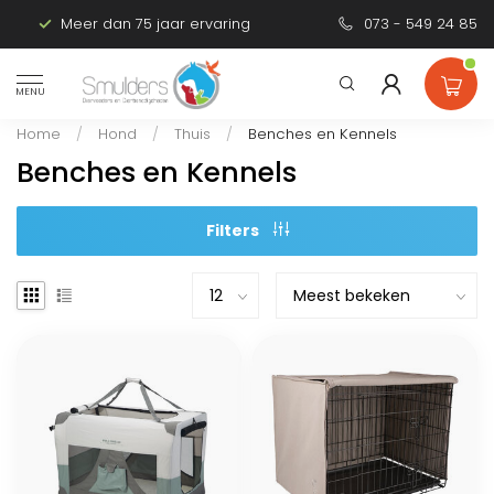
Meer dan 75 jaar ervaring
Persoonlijk advies
073 - 549 24 85
MENU
Home
/
Hond
/
Thuis
/
Benches en Kennels
Benches en Kennels
Filters