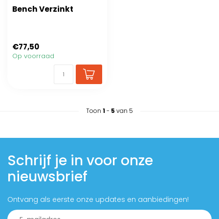
Bench Verzinkt
€77,50
Op voorraad
Toon
1
-
5
van 5
Schrijf je in voor onze
nieuwsbrief
Ontvang als eerste onze updates en aanbiedingen!