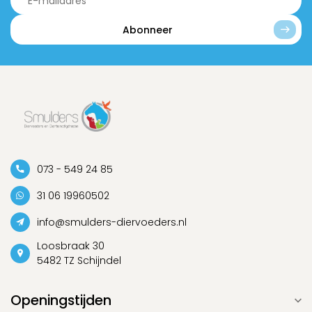
Abonneer
073 - 549 24 85
31 06 19960502
info@smulders-diervoeders.nl
Loosbraak 30
5482 TZ Schijndel
Openingstijden