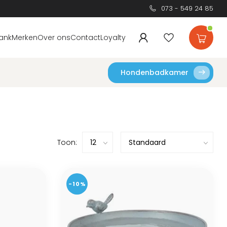
073 - 549 24 85
ank
Merken
Over ons
Contact
Loyalty
Hondenbadkamer
Toon:
-10%