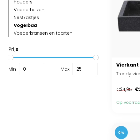
Houders
Voederhuizen
Nestkastjes
Vogelbad
Voederkransen en taarten
Prijs
Vierkant
Min
Max
Trendy vie
€
€24,95
Op voorra
0%