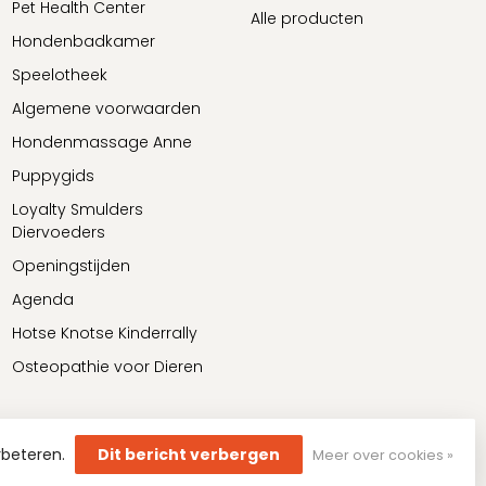
Pet Health Center
Alle producten
Hondenbadkamer
Speelotheek
Algemene voorwaarden
Hondenmassage Anne
Puppygids
Loyalty Smulders
Diervoeders
Openingstijden
Agenda
Hotse Knotse Kinderrally
Osteopathie voor Dieren
rbeteren.
Dit bericht verbergen
Meer over cookies »