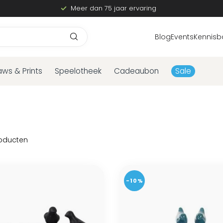
Meer dan 75 jaar ervaring
Blog
Events
Kennisb
aws & Prints
Speelotheek
Cadeaubon
Sale
oducten
-10%