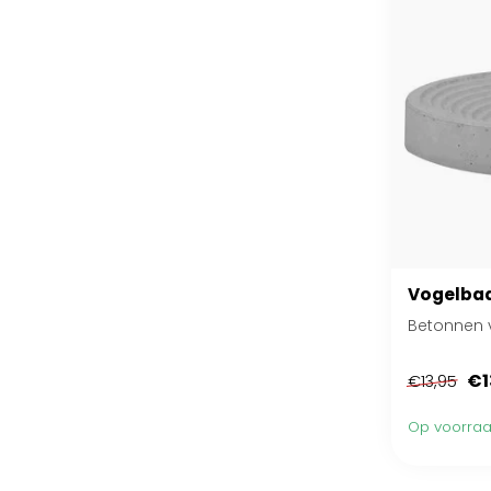
Vogelbad
Betonnen 
€1
€13,95
Op voorra