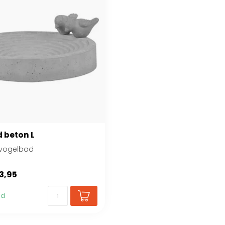
 beton L
vogelbad
3,95
ad