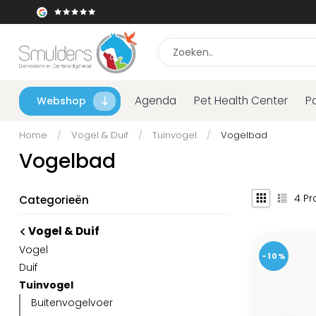
Agenda
Pet Health Center
P
Webshop
Home
/
Vogel & Duif
/
Tuinvogel
/
Vogelbad
Vogelbad
4
Pr
Categorieën
Vogel & Duif
Vogel
-10%
Duif
Tuinvogel
Buitenvogelvoer