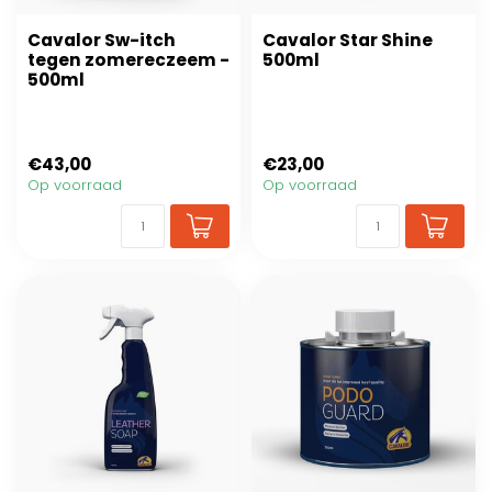
Cavalor Sw-itch
Cavalor Star Shine
tegen zomereczeem -
500ml
500ml
€43,00
€23,00
Op voorraad
Op voorraad