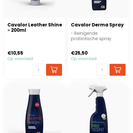
Cavalor Leather Shine
Cavalor Derma Spray
- 200ml
- Reinigende
probiotische spray
- Versterkt de natuurlijke
weerstand van de hui...
€10,55
€25,50
Op voorraad
Op voorraad