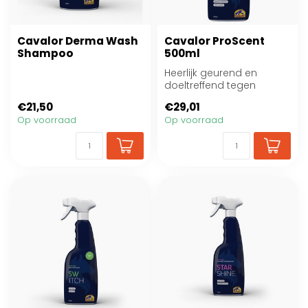
Cavalor Derma Wash
Cavalor ProScent
Shampoo
500ml
Heerlijk geurend en
doeltreffend tegen
insecten!
€21,50
€29,01
Op voorraad
Op voorraad