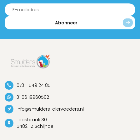
Abonneer
073 - 549 24 85
31 06 19960502
info@smulders-diervoeders.nl
Loosbraak 30
5482 TZ Schijndel