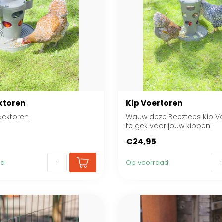
ktoren
Kip Voertoren
acktoren
Wauw deze Beeztees Kip Vo
te gek voor jouw kippen!
€24,95
ad
Op voorraad