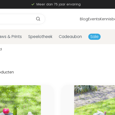
Meer dan 75 jaar ervaring
Blog
Events
Kennisb
aws & Prints
Speelotheek
Cadeaubon
Sale
d
oducten