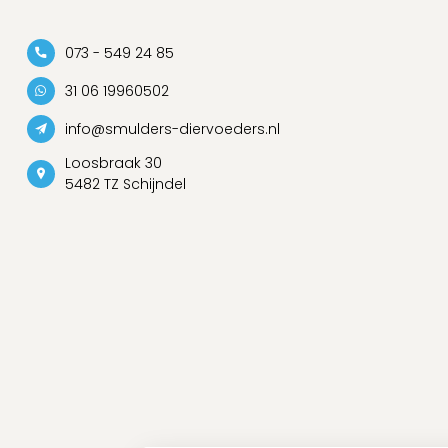
073 - 549 24 85
31 06 19960502
info@smulders-diervoeders.nl
Loosbraak 30
5482 TZ Schijndel