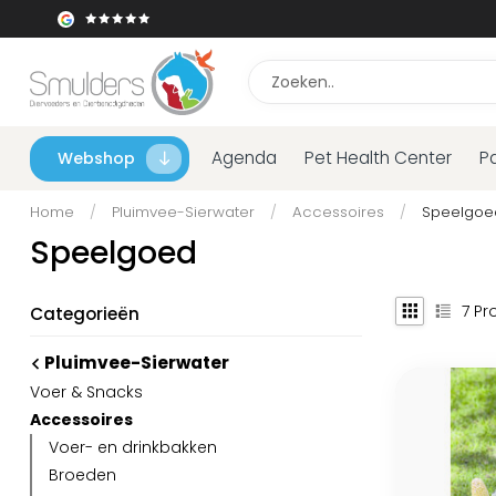
Agenda
Pet Health Center
P
Webshop
Home
/
Pluimvee-Sierwater
/
Accessoires
/
Speelgoe
Speelgoed
7
Pr
Categorieën
Pluimvee-Sierwater
Voer & Snacks
Accessoires
Voer- en drinkbakken
Broeden