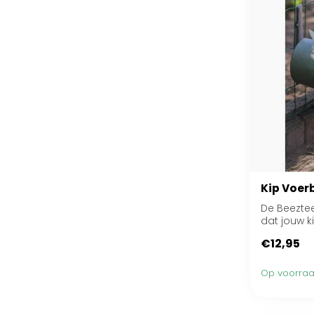
Kip Voer
De Beeztee
dat jouw ki
€12,95
Op voorra