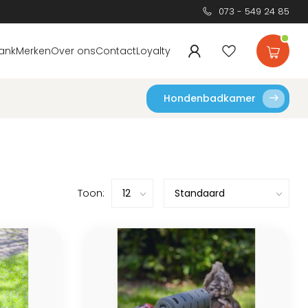
073 - 549 24 85
ank
Merken
Over ons
Contact
Loyalty
Hondenbadkamer
Toon: