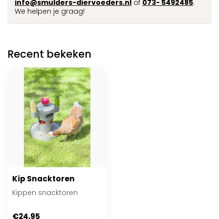
info@smulders-diervoeders.nl
of
073- 5492485
.
We helpen je graag!
Recent bekeken
Kip Snacktoren
Kippen snacktoren
€24,95