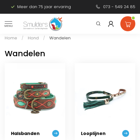
Meer dan 75 jaar ervaring
Persoonlijk advies
073 - 549 24 85
MENU
Home
/
Hond
/
Wandelen
Wandelen
Halsbanden
Looplijnen