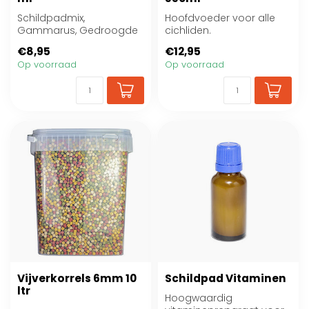
Schildpadmix,
Hoofdvoeder voor alle
Gammarus, Gedroogde
cichliden.
visjes
€8,95
€12,95
Op voorraad
Op voorraad
Vijverkorrels 6mm 10
Schildpad Vitaminen
ltr
Hoogwaardig