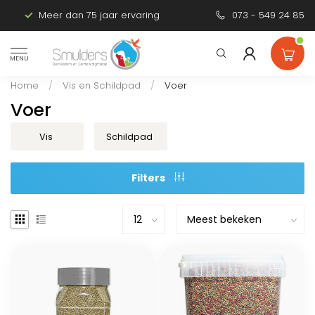
Meer dan 75 jaar ervaring
Persoonlijk advies
073 - 549 24 85
MENU
Home
/
Vis en Schildpad
/
Voer
Voer
Vis
Schildpad
Filters