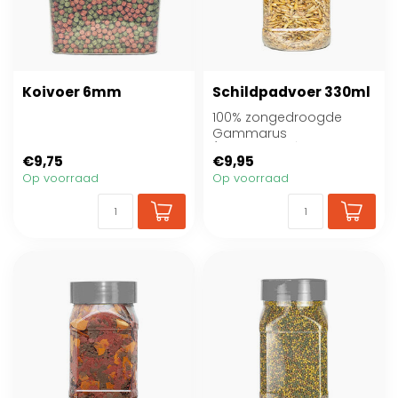
Koivoer 6mm
Schildpadvoer 330ml
100% zongedroogde
Gammarus
(vlokkreeftjes) Bijvoeder.
€9,75
€9,95
Eiwitrijke snack voor alle...
Op voorraad
Op voorraad