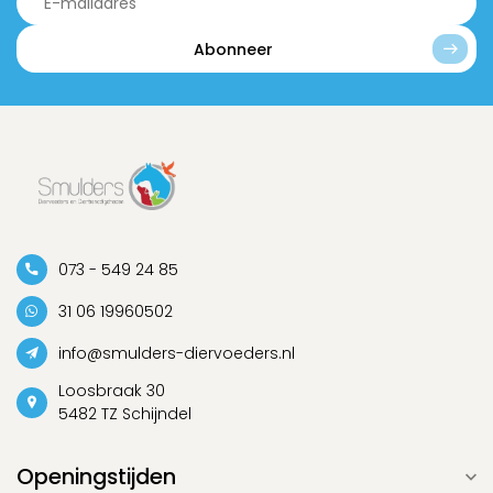
Abonneer
073 - 549 24 85
31 06 19960502
info@smulders-diervoeders.nl
Loosbraak 30
5482 TZ Schijndel
Openingstijden