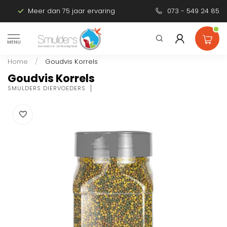
Meer dan 75 jaar ervaring
Persoonlijk advies
073 - 549 24 85
MENU
Home
/
Goudvis Korrels
Goudvis Korrels
SMULDERS DIERVOEDERS