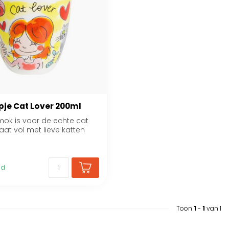
pje Cat Lover 200ml
ok is voor de echte cat
taat vol met lieve katten
ad
Toon
1
-
1
van 1