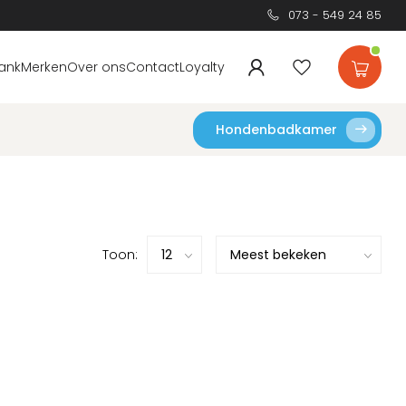
073 - 549 24 85
ank
Merken
Over ons
Contact
Loyalty
Hondenbadkamer
Toon: