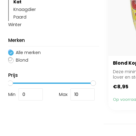
Kat
Knaagdier
Paard
Winter
Merken
Alle merken
Blond
Blond Ko
Deze minim
Prijs
lover en s
€8,95
Min
Max
Op voorra