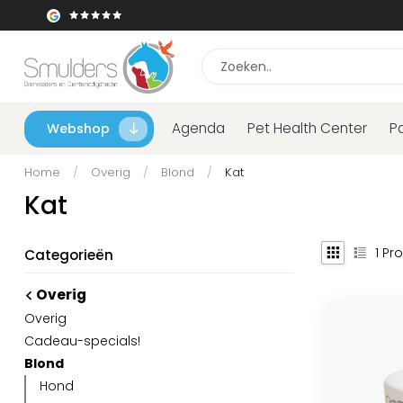
Agenda
Pet Health Center
P
Webshop
Home
/
Overig
/
Blond
/
Kat
Kat
1
Pro
Categorieën
Overig
Overig
Cadeau-specials!
Blond
Hond