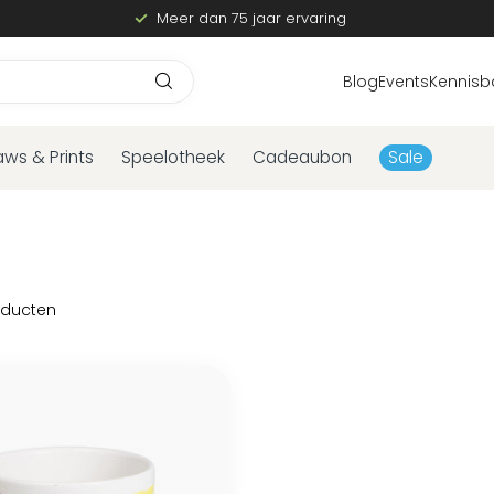
Meer dan 75 jaar ervaring
Blog
Events
Kennisb
aws & Prints
Speelotheek
Cadeaubon
Sale
ducten