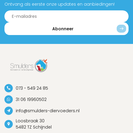
Ontvang als eerste onze updates en aanbiedingen!
Abonneer
073 - 549 24 85
31 06 19960502
info@smulders-diervoeders.nl
Loosbraak 30
5482 TZ Schijndel