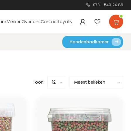
073 - 549 24 85
ank
Merken
Over ons
Contact
Loyalty
Hondenbadkamer
Toon: