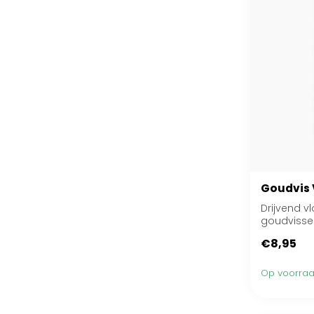
Goudvis 
Drijvend v
goudvisse
€8,95
Op voorra