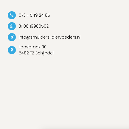
073 - 549 24 85
31 06 19960502
info@smulders-diervoeders.nl
Loosbraak 30
5482 TZ Schijndel