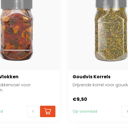
Vlokken
Goudvis Korrels
lokkenvoer voor
Drijvende korrel voor goudv
n.
€9,50
ad
Op voorraad