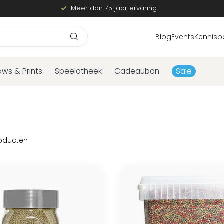
Meer dan 75 jaar ervaring
Blog
Events
Kennisb
aws & Prints
Speelotheek
Cadeaubon
Sale
oducten