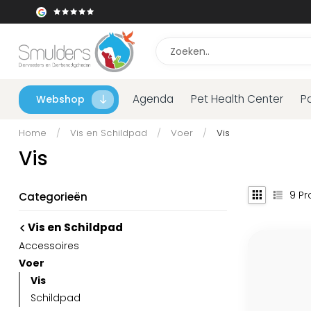
Agenda
Pet Health Center
P
Webshop
Home
/
Vis en Schildpad
/
Voer
/
Vis
Vis
9
Pr
Categorieën
Vis en Schildpad
Accessoires
Voer
Vis
Schildpad