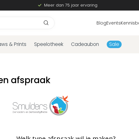
Meer dan 75 jaar ervaring
Blog
Events
Kennisb
aws & Prints
Speelotheek
Cadeaubon
Sale
en afspraak