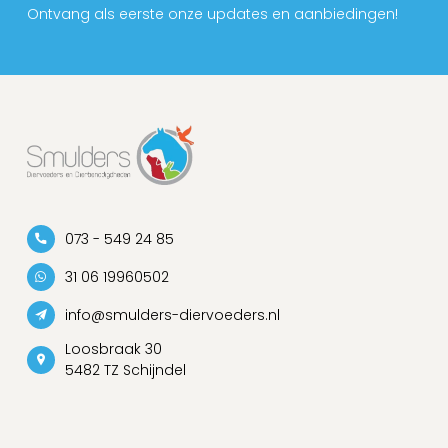
Ontvang als eerste onze updates en aanbiedingen!
073 - 549 24 85
31 06 19960502
info@smulders-diervoeders.nl
Loosbraak 30
5482 TZ Schijndel