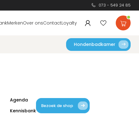
073 - 549 24 85
ank
Merken
Over ons
Contact
Loyalty
Hondenbadkamer