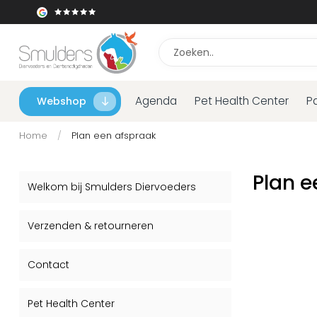
Agenda
Pet Health Center
P
Webshop
Home
/
Plan een afspraak
Plan e
Welkom bij Smulders Diervoeders
Verzenden & retourneren
Contact
Pet Health Center