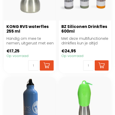
KONG RVS waterfles
BZ Siliconen Drinkfles
255 ml
600ml
Handig om mee te
Met deze multifunctionele
nemen, uitgerust met een
drinkfles kun je altijd
karabijnhaak en geschikt
schoon drinkwater
€17,25
€24,95
voor zowel gr...
meenemen voo...
Op voorraad
Op voorraad