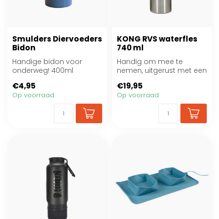
Smulders Diervoeders
KONG RVS waterfles
Bidon
740 ml
Handige bidon voor
Handig om mee te
onderweg! 400ml
nemen, uitgerust met een
karabijnhaak en geschikt
€4,95
€19,95
voor zowel gr...
Op voorraad
Op voorraad