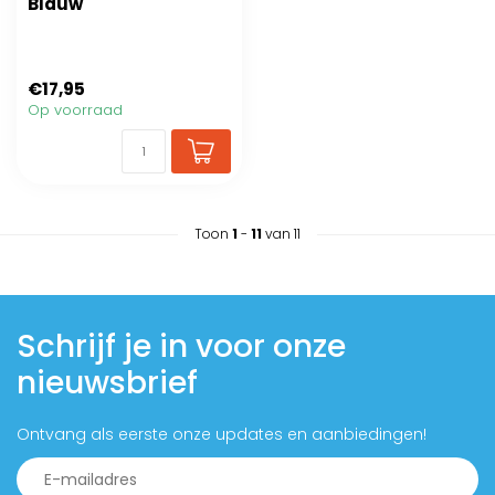
Blauw
€17,95
Op voorraad
Toon
1
-
11
van 11
Schrijf je in voor onze
nieuwsbrief
Ontvang als eerste onze updates en aanbiedingen!