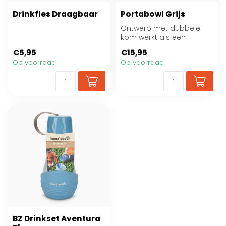
Drinkfles Draagbaar
Portabowl Grijs
Ontwerp met dubbele
kom werkt als een
volledige maaltijd bak
€5,95
€15,95
met voedsel en wate...
Op voorraad
Op voorraad
BZ Drinkset Aventura