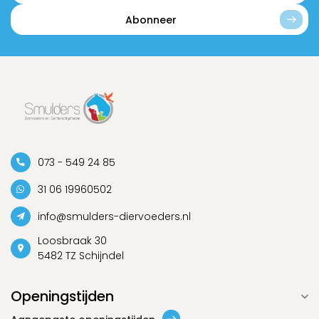
Abonneer
073 - 549 24 85
31 06 19960502
info@smulders-diervoeders.nl
Loosbraak 30
5482 TZ Schijndel
Openingstijden