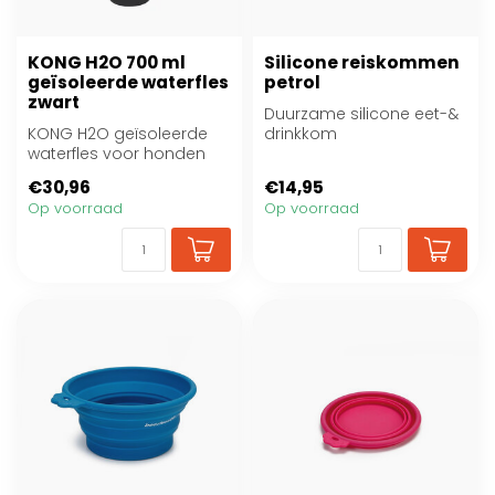
KONG H2O 700 ml
Silicone reiskommen
geïsoleerde waterfles
petrol
zwart
Duurzame silicone eet-&
KONG H2O geïsoleerde
drinkkom
waterfles voor honden
€30,96
€14,95
Op voorraad
Op voorraad