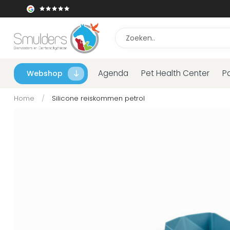
Agenda
Pet Health Center
P
Webshop
Home
/
Silicone reiskommen petrol