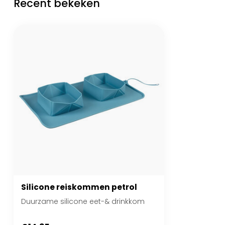
Recent bekeken
Silicone reiskommen petrol
Duurzame silicone eet-& drinkkom