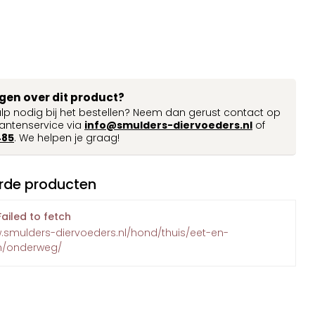
agen over dit product?
ulp nodig bij het bestellen? Neem dan gerust contact op
antenservice via
info@smulders-diervoeders.nl
of
485
. We helpen je graag!
rde producten
Failed to fetch
w.smulders-diervoeders.nl/hond/thuis/eet-en-
n/onderweg/