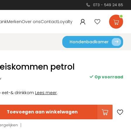
073 - 549 24 85
ank
Merken
Over ons
Contact
Loyalty
Hondenbadkamer
 reiskommen petrol
Op voorraad
w
e eet-& drinkkom
Lees meer
.
Toevoegen aan winkelwagen
rgelijken