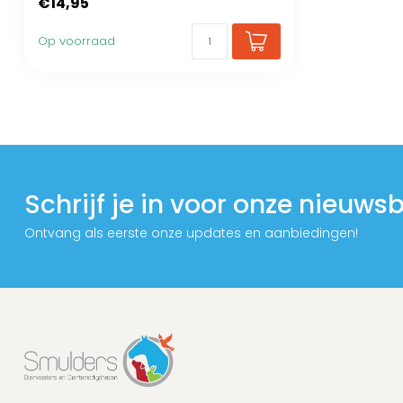
€14,95
Op voorraad
Schrijf je in voor onze nieuwsb
Ontvang als eerste onze updates en aanbiedingen!