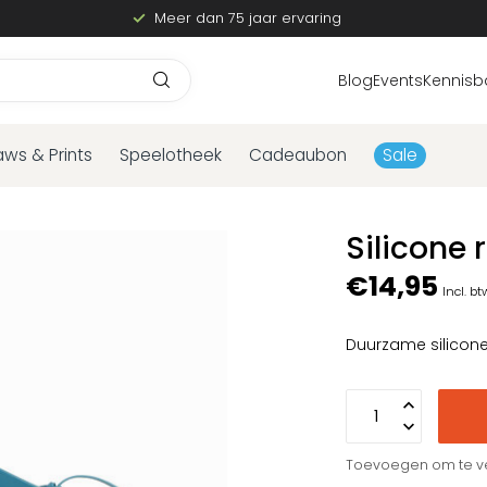
Meer dan 75 jaar ervaring
Blog
Events
Kennisb
aws & Prints
Speelotheek
Cadeaubon
Sale
Silicone
€14,95
Incl. bt
Duurzame silicon
Toevoegen om te ve