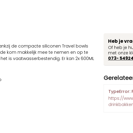
Heb je vr
ankzij de compacte siliconen Travel bowls
Of heb je h
 de kom makkelijk mee te nemen en op te
met onze kl
073- 5492
 het is vaatwasserbestendig. Er kan 2x 600ML
Gerelatee
p
TypeError: 
https://ww
drinkbakke