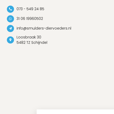
073 - 549 24 85
31 06 19960502
info@smulders-diervoeders.nl
Loosbraak 30
5482 TZ Schijndel