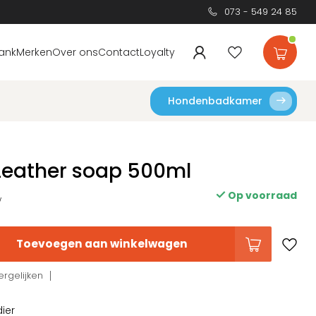
073 - 549 24 85
ank
Merken
Over ons
Contact
Loyalty
Hondenbadkamer
Leather soap 500ml
Op voorraad
w
Toevoegen aan winkelwagen
rgelijken
dier