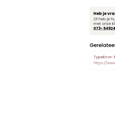
Heb je vr
Of heb je h
met onze kl
073- 5492
Gerelatee
TypeError: 
https://www