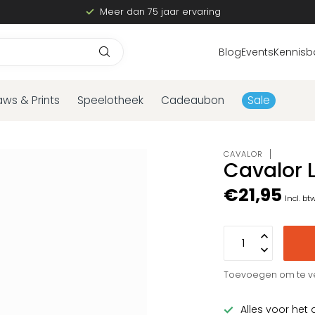
Meer dan 75 jaar ervaring
Blog
Events
Kennisb
aws & Prints
Speelotheek
Cadeaubon
Sale
CAVALOR
Cavalor 
€21,95
Incl. bt
Toevoegen om te ve
Alles voor het 