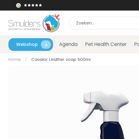
Agenda
Pet Health Center
P
Webshop
Home
/
Cavalor Leather soap 500ml