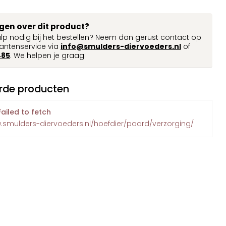
agen over dit product?
ulp nodig bij het bestellen? Neem dan gerust contact op
antenservice via
info@smulders-diervoeders.nl
of
485
. We helpen je graag!
rde producten
Failed to fetch
.smulders-diervoeders.nl/hoefdier/paard/verzorging/