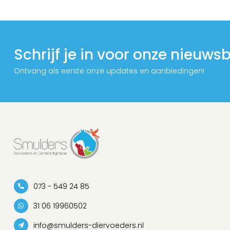
Schrijf je in voor onze nieuwsb
Ontvang als eerste onze updates en aanbiedingen!
073 - 549 24 85
31 06 19960502
info@smulders-diervoeders.nl