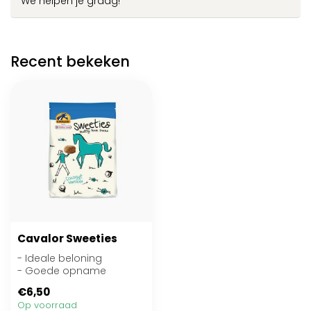
We helpen je graag!
Recent bekeken
Cavalor Sweeties
- Ideale beloning
- Goede opname
- Met kokos-
€6,50
vanillesmaak
Op voorraad