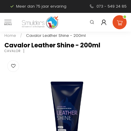
Meer dan 75 jaar ervaring
Persoonlijk advies
073 - 549 24 85
MENU
Home
/
Cavalor Leather Shine - 200ml
Cavalor Leather Shine - 200ml
CAVALOR