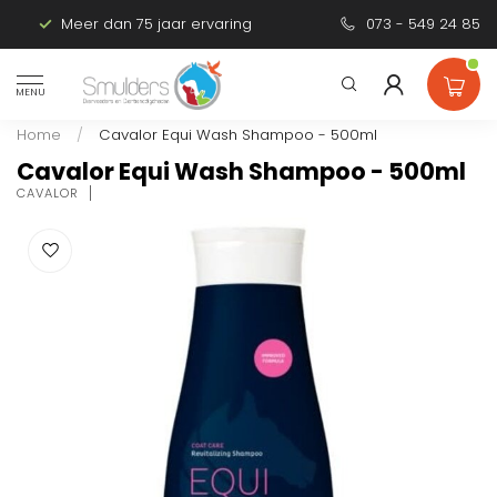
Meer dan 75 jaar ervaring
Persoonlijk advies
073 - 549 24 85
MENU
Home
/
Cavalor Equi Wash Shampoo - 500ml
Cavalor Equi Wash Shampoo - 500ml
CAVALOR