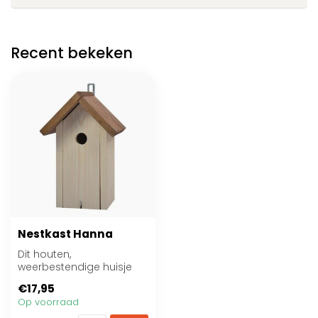
Recent bekeken
Nestkast Hanna
Dit houten,
weerbestendige huisje
biedt vogeltjes in jouw
€17,95
tuin of balkon een vei...
Op voorraad