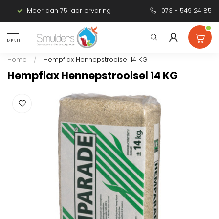
Meer dan 75 jaar ervaring
Persoonlijk advies
073 - 549 24 85
MENU
Home
/
Hempflax Hennepstrooisel 14 KG
Hempflax Hennepstrooisel 14 KG