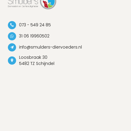
073 - 549 24 85
31 06 19960502
info@smulders-diervoeders.nl
Loosbraak 30
5482 TZ Schijndel