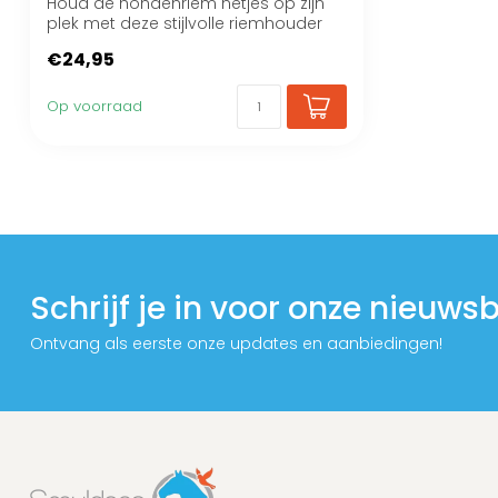
Houd de hondenriem netjes op zijn
plek met deze stijlvolle riemhouder
met naam
€24,95
Op voorraad
Schrijf je in voor onze nieuwsb
Ontvang als eerste onze updates en aanbiedingen!