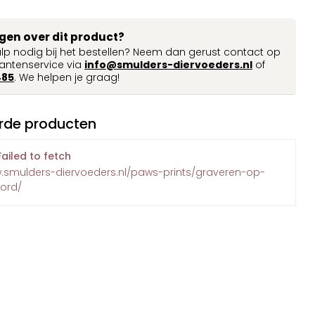
agen over dit product?
ulp nodig bij het bestellen? Neem dan gerust contact op
antenservice via
info@smulders-diervoeders.nl
of
485
. We helpen je graag!
rde producten
Failed to fetch
w.smulders-diervoeders.nl/paws-prints/graveren-op-
bord/