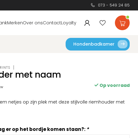
073 - 549 24 85
ank
Merken
Over ons
Contact
Loyalty
Hondenbadkamer
RINTS
der met naam
Op voorraad
btw
m netjes op zijn plek met deze stijlvolle riemhouder met
 er op het bordje komen staan?:
*