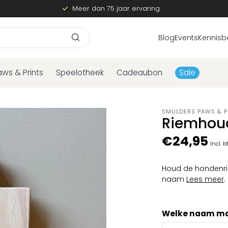
Meer dan 75 jaar ervaring
Blog
Events
Kennisb
aws & Prints
Speelotheek
Cadeaubon
Sale
SMULDERS PAWS & P
Riemhou
€24,95
Incl. 
Houd de hondenrie
naam
Lees meer
.
Welke naam mag