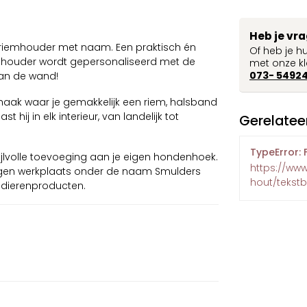
Heb je vr
e riemhouder met naam. Een praktisch én
Of heb je h
De houder wordt gepersonaliseerd met de
met onze kl
073- 5492
aan de wand!
 haak waar je gemakkelijk een riem, halsband
 hij in elk interieur, van landelijk tot
Gerelatee
TypeError: 
ijlvolle toevoeging aan je eigen hondenhoek.
https://ww
eigen werkplaats onder de naam Smulders
hout/tekst
 dierenproducten.