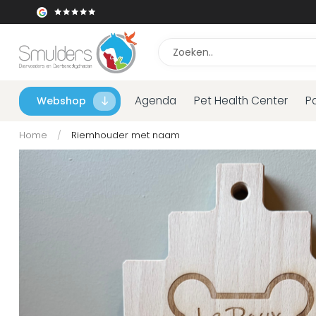
Agenda
Pet Health Center
P
Webshop
Home
/
Riemhouder met naam