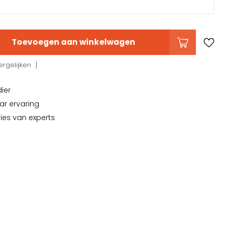
Toevoegen aan winkelwagen
rgelijken
dier
ar ervaring
vies van experts