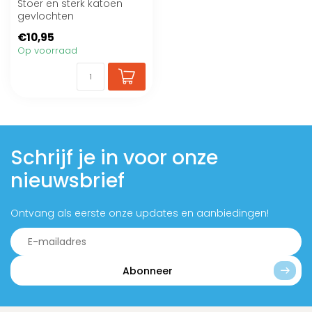
Stoer en sterk katoen
gevlochten
hondenspeeltje
€10,95
Op voorraad
Schrijf je in voor onze
nieuwsbrief
Ontvang als eerste onze updates en aanbiedingen!
Abonneer