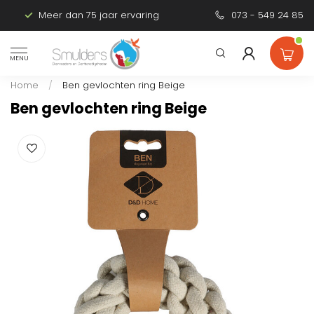
Meer dan 75 jaar ervaring
Persoonlijk advies
073 - 549 24 85
MENU
Home
/
Ben gevlochten ring Beige
Ben gevlochten ring Beige