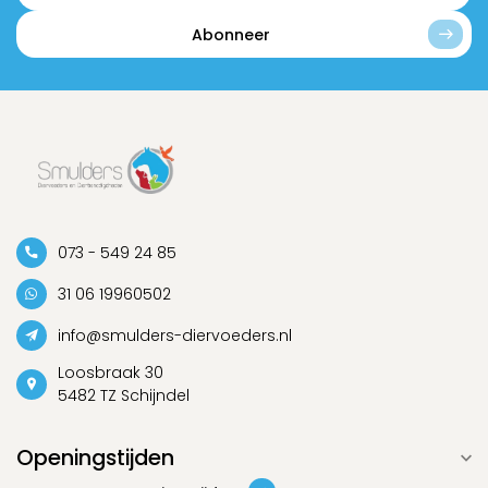
Abonneer
073 - 549 24 85
31 06 19960502
info@smulders-diervoeders.nl
Loosbraak 30
5482 TZ Schijndel
Openingstijden