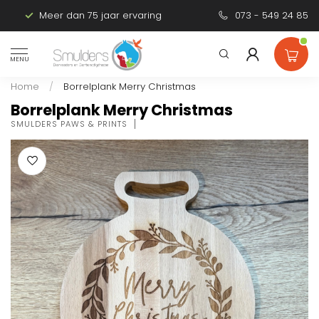
Meer dan 75 jaar ervaring
Persoonlijk advies
073 - 549 24 85
MENU
Home
/
Borrelplank Merry Christmas
Borrelplank Merry Christmas
SMULDERS PAWS & PRINTS