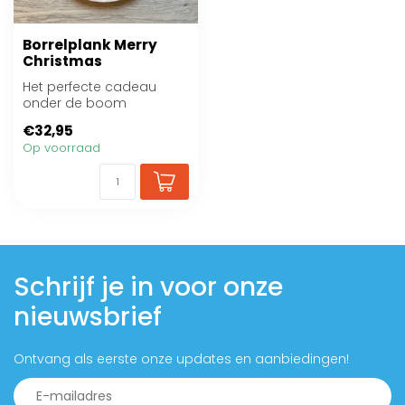
Borrelplank Merry
Christmas
Het perfecte cadeau
onder de boom
€32,95
Op voorraad
Schrijf je in voor onze
nieuwsbrief
Ontvang als eerste onze updates en aanbiedingen!