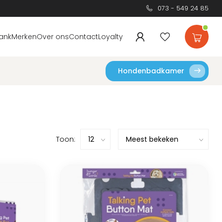
073 - 549 24 85
ank
Merken
Over ons
Contact
Loyalty
Hondenbadkamer
Toon: