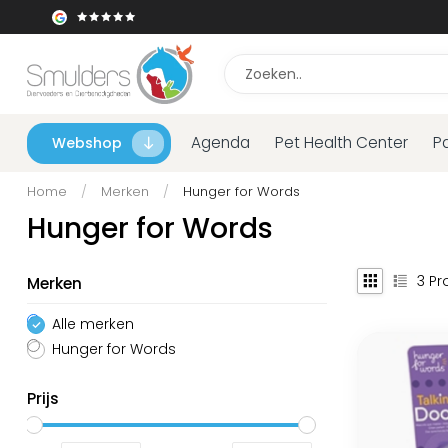
Agenda
Pet Health Center
P
Webshop
Home
/
Merken
/
Hunger for Words
Hunger for Words
3
Pr
Merken
Alle merken
Hunger for Words
Prijs