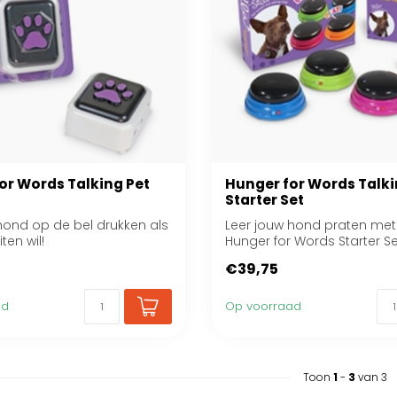
or Words Talking Pet
Hunger for Words Talki
Starter Set
hond op de bel drukken als
Leer jouw hond praten met
ten wil!
Hunger for Words Starter Se
€39,75
ad
Op voorraad
Toon
1
-
3
van 3