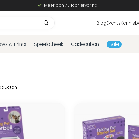
Meer dan 75 jaar ervaring
Blog
Events
Kennisb
aws & Prints
Speelotheek
Cadeaubon
Sale
oducten