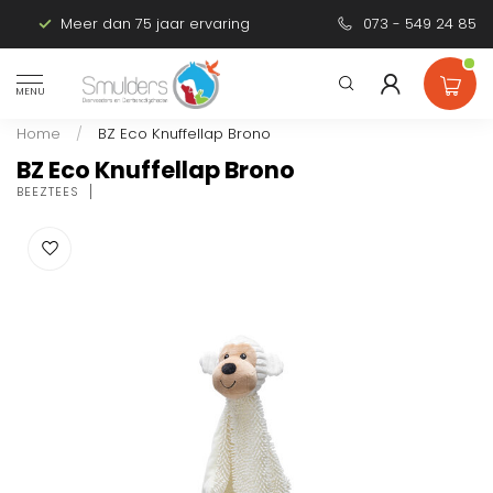
Meer dan 75 jaar ervaring
Persoonlijk advies
073 - 549 24 85
MENU
Home
/
BZ Eco Knuffellap Brono
BZ Eco Knuffellap Brono
BEEZTEES