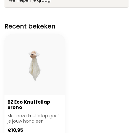
We helpen je graag!
Recent bekeken
BZ Eco Knuffellap
Brono
Met deze knuffellap geef
je jouw hond een
liefdevol knuffelmaatje
€10,95
van gerecycled...