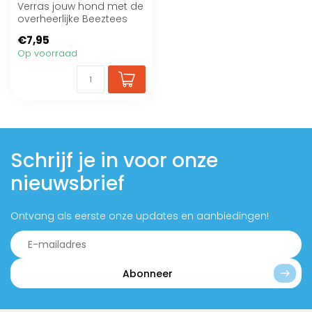
Verras jouw hond met de
overheerlijke Beeztees
hondensnacks
€7,95
Sneeuwpop
Op voorraad
kauwknopen...
Schrijf je in voor onze
nieuwsbrief
Ontvang als eerste onze updates en aanbiedingen!
Abonneer