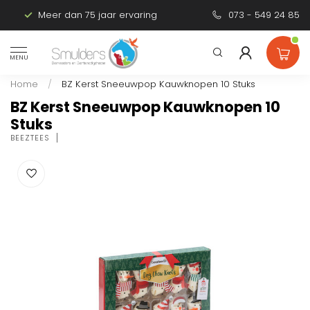
Meer dan 75 jaar ervaring
Persoonlijk advies
073 - 549 24 85
MENU
Home
/
BZ Kerst Sneeuwpop Kauwknopen 10 Stuks
BZ Kerst Sneeuwpop Kauwknopen 10
Stuks
BEEZTEES