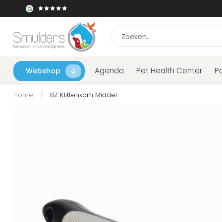
Agenda
Pet Health Center
P
Webshop
Home
/
BZ Klittenkam Middel