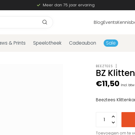
Meer dan 75 jaar ervaring
Blog
Events
Kennisb
aws & Prints
Speelotheek
Cadeaubon
Sale
BEEZTEES
BZ Klitt
€11,50
Incl. btw
Beeztees Klittenka
Toevoegen om te ve