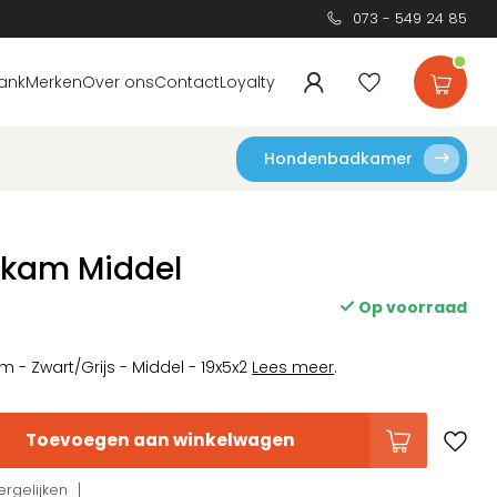
073 - 549 24 85
ank
Merken
Over ons
Contact
Loyalty
Hondenbadkamer
enkam Middel
Op voorraad
m - Zwart/Grijs - Middel - 19x5x2
Lees meer
.
Toevoegen aan winkelwagen
rgelijken