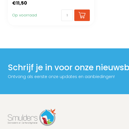
€11,50
Op voorraad
Schrijf je in voor onze nieuwsb
Ontvang als eerste onze updates en aanbiedingen!