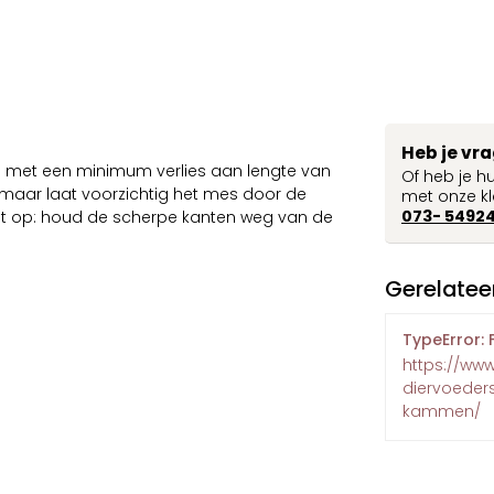
Heb je vr
ren met een minimum verlies aan lengte van
Of heb je h
en, maar laat voorzichtig het mes door de
met onze kl
073- 5492
 Let op: houd de scherpe kanten weg van de
Gerelatee
TypeError: 
https://ww
diervoeders
kammen/