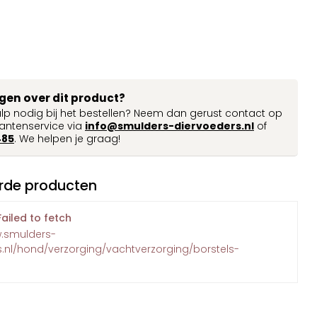
agen over dit product?
ulp nodig bij het bestellen? Neem dan gerust contact op
antenservice via
info@smulders-diervoeders.nl
of
485
. We helpen je graag!
rde producten
Failed to fetch
w.smulders-
.nl/hond/verzorging/vachtverzorging/borstels-