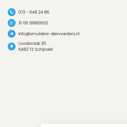
073 - 549 24 85
31 06 19960502
info@smulders-diervoeders.nl
Loosbraak 30
5482 TZ Schijndel