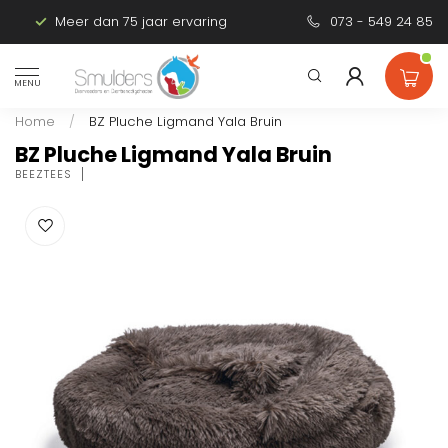
Meer dan 75 jaar ervaring
Persoonlijk advies
073 - 549 24 85
MENU
Home
/
BZ Pluche Ligmand Yala Bruin
BZ Pluche Ligmand Yala Bruin
BEEZTEES