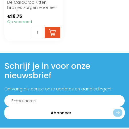
De CaroCroc Kitten
brokjes zorgen voor een
goede start. In deze
€16,75
levensfase is jo...
Op voorraad
Schrijf je in voor onze
nieuwsbrief
Ontvang als eerste onze updates en aanbiedingen!
Abonneer