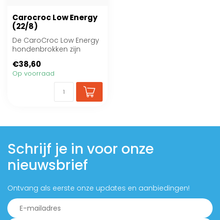
Carocroc Low Energy
(22/8)
De CaroCroc Low Energy
hondenbrokken zijn
speciaal samengesteld
€38,60
voor honden met ...
Op voorraad
Schrijf je in voor onze
nieuwsbrief
Ontvang als eerste onze updates en aanbiedingen!