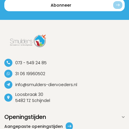
Abonneer
073 - 549 24 85
31 06 19960502
info@smulders-diervoeders.nl
Loosbraak 30
5482 TZ Schijndel
Openingstijden
Aangepaste openingstijden