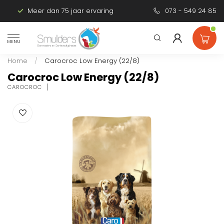
Meer dan 75 jaar ervaring
Persoonlijk advies
073 - 549 24 85
MENU
Home
/
Carocroc Low Energy (22/8)
Carocroc Low Energy (22/8)
CAROCROC