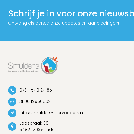
Schrijf je in voor onze nieuwsb
Ontvang als eerste onze updates en aanbiedingen!
073 - 549 24 85
31 06 19960502
info@smulders-diervoeders.nl
Loosbraak 30
5482 TZ Schijndel