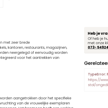
Heb je vr
Of heb je h
n met zeer brede
met onze kl
073- 5492
els, kantoren, restaurants, magazijnen,
worden neergelegd of eenvoudig worden
ïntegreerd voor het aantrekken van
Gerelatee
TypeError: 
https://www
stal/ongedi
orden aangetrokken door het specifieke
vruchting van de vrouwelijke exemplaren