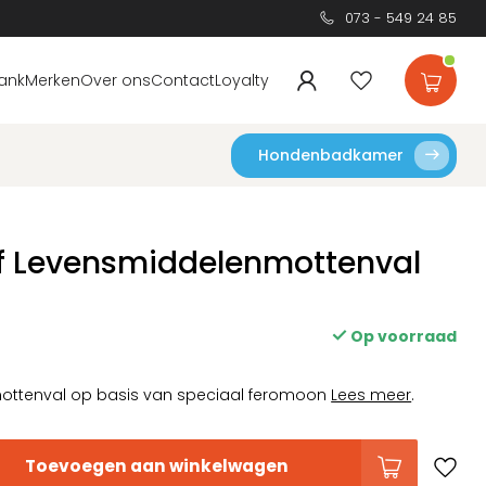
073 - 549 24 85
ank
Merken
Over ons
Contact
Loyalty
Hondenbadkamer
f Levensmiddelenmottenval
Op voorraad
ttenval op basis van speciaal feromoon
Lees meer
.
Toevoegen aan winkelwagen