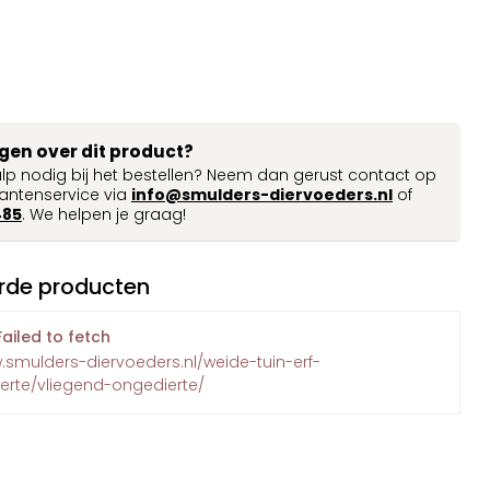
agen over dit product?
ulp nodig bij het bestellen? Neem dan gerust contact op
antenservice via
info@smulders-diervoeders.nl
of
485
. We helpen je graag!
rde producten
Failed to fetch
.smulders-diervoeders.nl/weide-tuin-erf-
erte/vliegend-ongedierte/