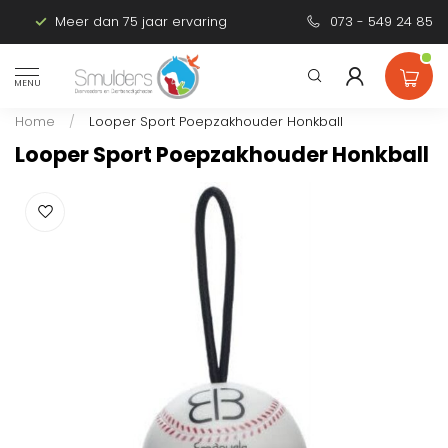
Meer dan 75 jaar ervaring
Persoonlijk advies
073 - 549 24 85
MENU
Home
/
Looper Sport Poepzakhouder Honkball
Looper Sport Poepzakhouder Honkball