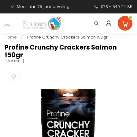
Meer dan 75 jaar ervaring
Persoonlijk advies
073 - 549 24 85
MENU
Home
/
Profine Crunchy Crackers Salmon 150gr
Profine Crunchy Crackers Salmon
150gr
PROFINE