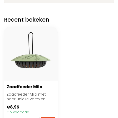
Recent bekeken
Zaadfeeder Mila
Zaadfeeder Mila met
haar unieke vorm en
mooie ontwerp is een
€8,95
sfeervolle manier o...
Op voorraad