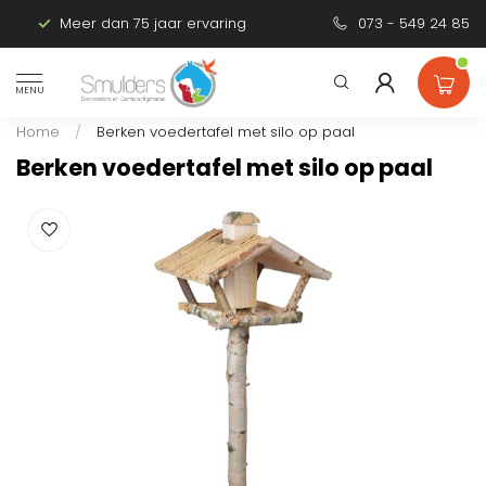
Meer dan 75 jaar ervaring
Persoonlijk advies
073 - 549 24 85
MENU
Home
/
Berken voedertafel met silo op paal
Berken voedertafel met silo op paal