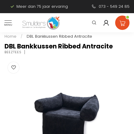
Meer dan 75 jaar ervaring
Persoonlijk advies
073 - 549 24 85
MENU
Home
/
DBL Bankkussen Ribbed Antracite
DBL Bankkussen Ribbed Antracite
BEEZTEES