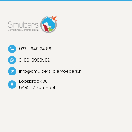
073 - 549 24 85
31 06 19960502
info@smulders-diervoeders.nl
Loosbraak 30
5482 TZ Schijndel