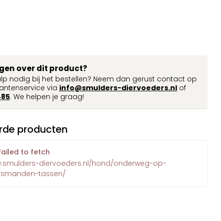
agen over dit product?
ulp nodig bij het bestellen? Neem dan gerust contact op
antenservice via
info@smulders-diervoeders.nl
of
485
. We helpen je graag!
rde producten
Failed to fetch
w.smulders-diervoeders.nl/hond/onderweg-op-
eismanden-tassen/