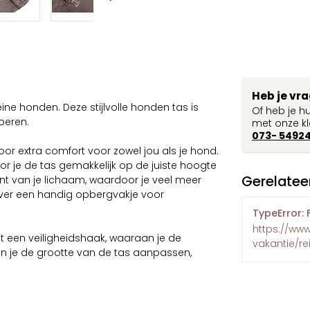
Heb je vr
ine honden. Deze stijlvolle honden tas is
Of heb je h
oeren.
met onze kl
073- 5492
or extra comfort voor zowel jou als je hond.
 je de tas gemakkelijk op de juiste hoogte
Gerelatee
t van je lichaam, waardoor je veel meer
ver een handig opbergvakje voor
TypeError: 
https://ww
et een veiligheidshaak, waaraan je de
vakantie/r
un je de grootte van de tas aanpassen,