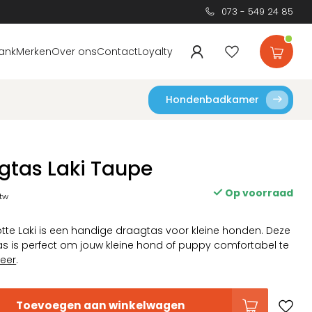
073 - 549 24 85
ank
Merken
Over ons
Contact
Loyalty
Hondenbadkamer
gtas Laki Taupe
Op voorraad
btw
tte Laki is een handige draagtas voor kleine honden. Deze
tas is perfect om jouw kleine hond of puppy comfortabel te
eer
.
Toevoegen aan winkelwagen