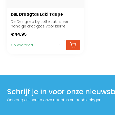
DBL Draagtas Laki Taupe
De Designed by Lotte Laki is een
handige draagtas voor kleine
honden. Deze stijl...
€44,95
Op voorraad
Schrijf je in voor onze nieuwsb
Ontvang als eerste onze updates en aanbiedingen!