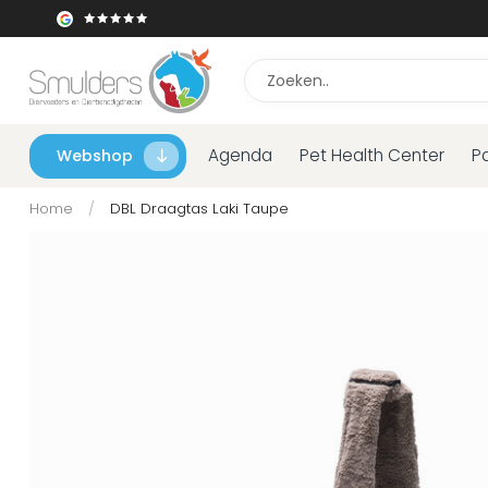
Agenda
Pet Health Center
P
Webshop
Home
/
DBL Draagtas Laki Taupe